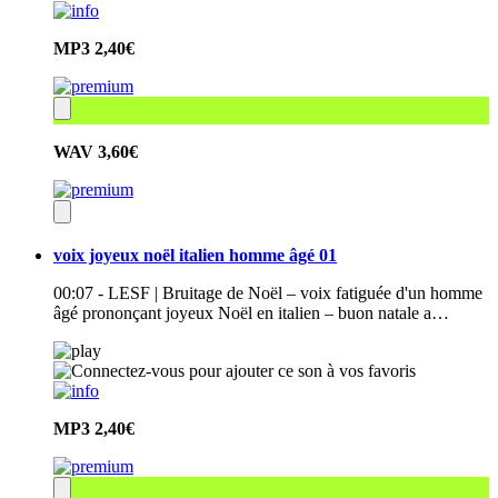
MP3
2,40€
WAV
3,60€
voix joyeux noël italien homme âgé 01
00:07 - LESF | Bruitage de Noël – voix fatiguée d'un homme
âgé prononçant joyeux Noël en italien – buon natale a…
MP3
2,40€