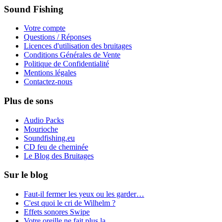
Sound Fishing
Votre compte
Questions / Réponses
Licences d'utilisation des bruitages
Conditions Générales de Vente
Politique de Confidentialité
Mentions légales
Contactez-nous
Plus de sons
Audio Packs
Mourioche
Soundfishing.eu
CD feu de cheminée
Le Blog des Bruitages
Sur le blog
Faut-il fermer les yeux ou les garder…
C'est quoi le cri de Wilhelm ?
Effets sonores Swipe
Votre oreille ne fait plus la…