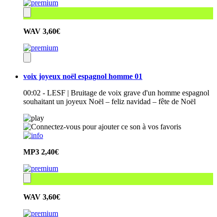
WAV
3,60€
voix joyeux noël espagnol homme 01
00:02 - LESF | Bruitage de voix grave d'un homme espagnol
souhaitant un joyeux Noël – feliz navidad – fête de Noël
MP3
2,40€
WAV
3,60€